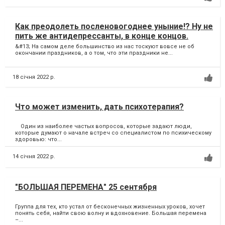
Как преодолеть посленовогоднее уныние!? Ну не
пить же антидепрессанты, в конце концов.
&#13; На самом деле большинство из нас тоскуют вовсе не об
окончании праздников, а о том, что эти праздники не...
18 січня 2022 р.
Что может изменить, дать психотерапия?
⠀ Один из наиболее частых вопросов, которые задают люди,
которые думают о начале встреч со специалистом по психическому
здоровью: что...
14 січня 2022 р.
"БОЛЬШАЯ ПЕРЕМЕНА" 25 сентября
Группа для тех, кто устал от бесконечных жизненных уроков, хочет
понять себя, найти свою волну и вдохновение. Большая перемена
–...