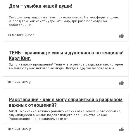
Дом – улыбка нашей души!
Сегодня хочу затронуть тему психологической атмосферы в доме. ⠀
«Перед тем, как начать улучшать мир, три раза посмотри на
собственный...
14 лютого 2022 р.
ТЕНЬ - хранилище силы и душевного потенциала!
Карл Юнг.
Одно из ярких проявлений Тени — это резкое раздражение, которое
вызывают у нас некоторые люди. Когда в другом человеке мы...
18 січня 2022 р.
Расставание - как я могу справиться с разрывом
важных отношений?
&#13; Окончание важных романтических отношений — это событие,
случающееся в жизни подавляющего большинства из нас.
Расставание — вне зависимости от...
18 січня 2022 р.