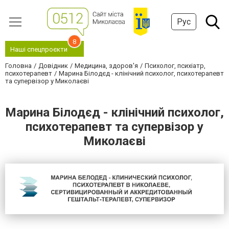
Рус
8
Наші спецпроєкти
Головна
Довідник
Медицина, здоров'я
Психолог, психіатр,
психотерапевт
Марина Білодєд - клінічний психолог, психотерапевт
та супервізор у Миколаєві
Марина Білодєд - клінічний психолог,
психотерапевт та супервізор у
Миколаєві