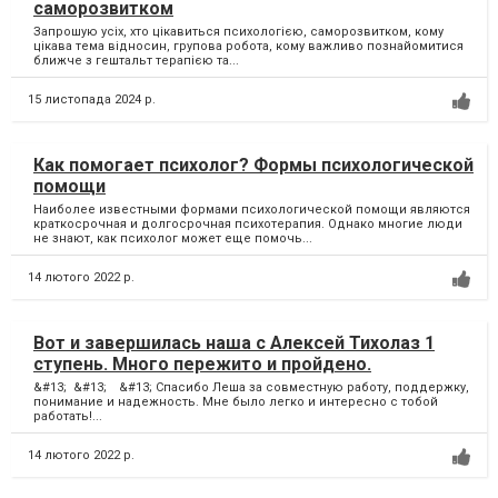
саморозвитком
Запрошую усіх, хто цікавиться психологією, саморозвитком, кому
цікава тема відносин, групова робота, кому важливо познайомитися
ближче з гештальт терапією та...
15 листопада 2024 р.
Как помогает психолог? Формы психологической
помощи
Наиболее известными формами психологической помощи являются
краткосрочная и долгосрочная психотерапия. Однако многие люди
не знают, как психолог может еще помочь...
14 лютого 2022 р.
Вот и завершилась наша с Алексей Тихолаз 1
ступень. Много пережито и пройдено.
&#13; &#13; ⠀&#13; Спасибо Леша за совместную работу, поддержку,
понимание и надежность. Мне было легко и интересно с тобой
работать!...
14 лютого 2022 р.