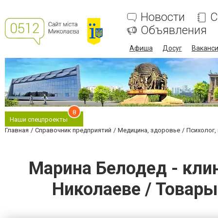
Новости
С
Объявления
Афиша
Досуг
Ваканс
8
Наши спецпроекты
Главная
Справочник предприятий
Медицина, здоровье
Психолог,
Марина Белодед - клин
Николаеве / Товары