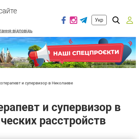
сайте
Укр
тання-відповідь
хотерапевт и супервизор в Николаеве
ерапевт и супервизор в
ических расстройств